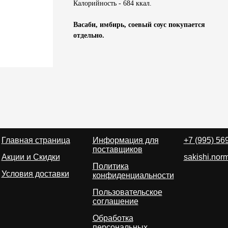
Калорийность - 684 ккал.
Васаби, имбирь, соевый соус покупается
отдельно.
Главная страница
Информация для
+7 (995) 56
поставщиков
Акции и Скидки
sakishi.no
Политика
Условия доставки
конфиденциальности
Пользовательское
соглашение
Обработка
персональных