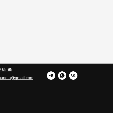
9-68-98
rmandia@gmail.com