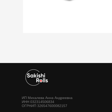
ИП Михалева Анна Андреевна
ИНН 032314506834
ОГРНИП 326547600082157