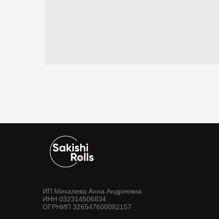
ИП Михалева Анна Андреевна
ИНН 032314506834
ОГРНИП 326547600082157