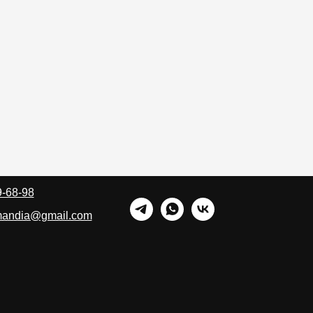
9-68-98
rmandia@gmail.com