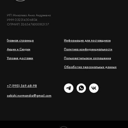
ИП Михалева Анна Андреевна
ИНН 032314506834
ОГРНИП 326547600082157
Главная страница
Информация для поставщиков
Акции и Скидки
Политика конфиденциальности
Условия доставки
Пользовательское соглашение
Обработка персональных данных
+7 (995) 569-68-98
sakishi.normandia@gmail.com