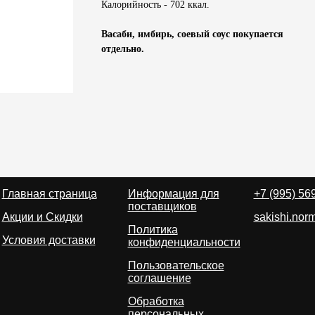
Калорийность - 702 ккал.
Васаби, имбирь, соевый соус покупается
отдельно.
Главная страница
Информация для
+7 (995) 56
поставщиков
Акции и Скидки
sakishi.no
Политика
Условия доставки
конфиденциальности
Пользовательское
соглашение
Обработка
персональных