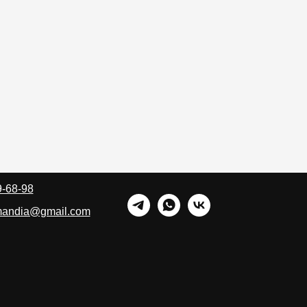
9-68-98
rmandia@gmail.com