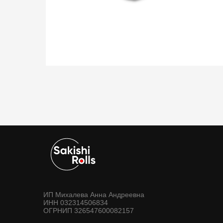
ИП Михалева Анна Андреевна
ИНН 032314506834
ОГРНИП 326547600082157