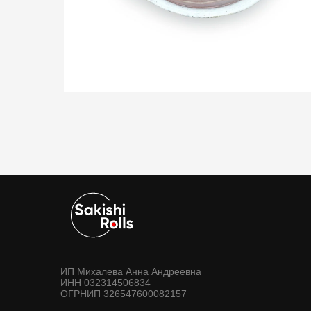
ИП Михалева Анна Андреевна
ИНН 032314506834
ОГРНИП 326547600082157