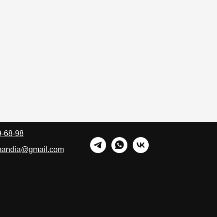
9-68-98
rmandia@gmail.com