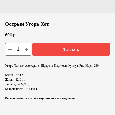
Острый Угорь Хот
600
р.
Заказать
Угорь, Тамаго, Авокадо, с. Шрирача, Пармезан, Кунжут, Рис, Нори. 230г
Белки - 7,3 г ;
Жиры - 12,6 г ;
Углеводы - 22,9 г ;
Калорийность - 241 ккал.
Васаби, имбирь, соевый соус покупается отдельно.